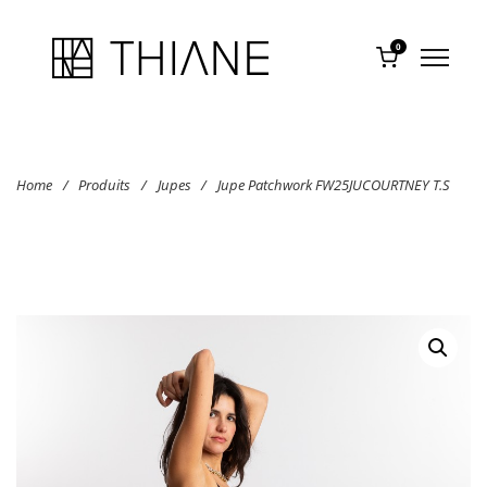
0
Home
/
Produits
/
Jupes
/
Jupe Patchwork FW25JUCOURTNEY T.S