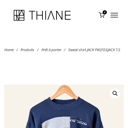
0
Home
/
Produits
/
Prêt à porter
/
Sweat shirt JACK FW25SSJACK T.S