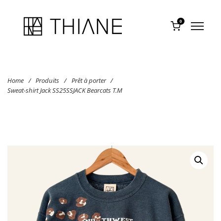
0
Home
/
Produits
/
Prêt à porter
/
Sweat-shirt Jack SS25SSJACK Bearcats T.M