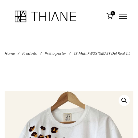
0
Home
/
Produits
/
Prêt à porter
/
TS Matt FW25TSMATT Del Real T.L