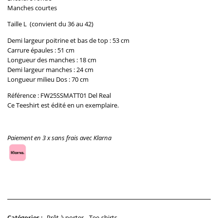
Manches courtes
Taille L (convient du 36 au 42)
Demi largeur poitrine et bas de top : 53 cm
Carrure épaules :
51
cm
Longueur des manches :
18
cm
Demi largeur manches :
24
cm
Longueur milieu Dos :
70
cm
Référence : FW25SSMATT01 Del Real
Ce Teeshirt est édité en un exemplaire.
Paiement en 3 x sans frais avec Klarna
Rupture de stock
Prêt à porter
Tee-shirts
Catégories :
,