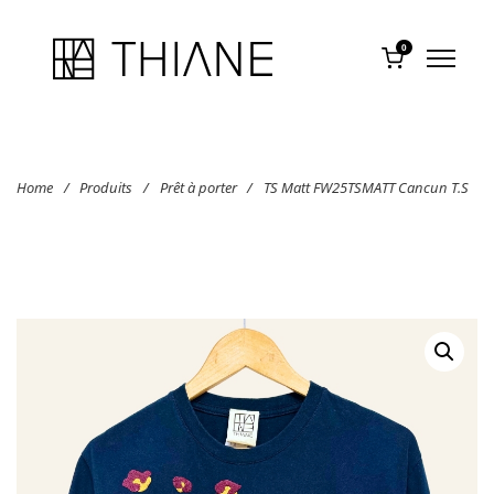
0
Home
/
Produits
/
Prêt à porter
/
TS Matt FW25TSMATT Cancun T.S