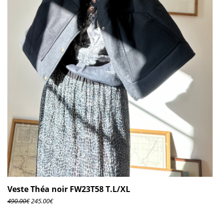
Veste Théa noir FW23T58 T.L/XL
490.00
€
245.00
€