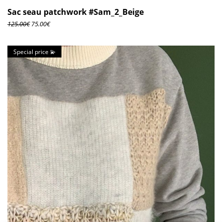
Sac seau patchwork #Sam_2_Beige
125.00
€
75.00
€
Special price 💫