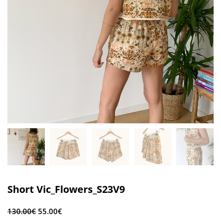
Short Vic_Flowers_S23V9
130.00
€
55.00
€