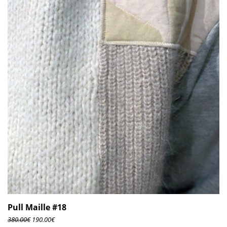
Pull Maille #18
380.00
€
190.00
€