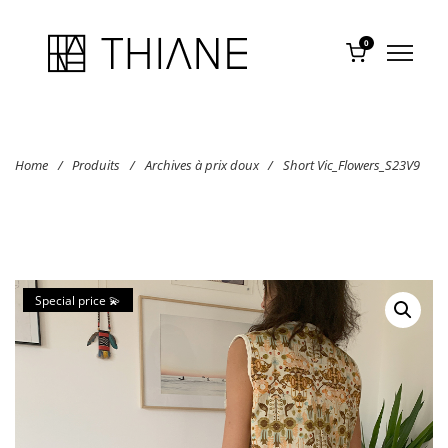
0
Home
/
Produits
/
Archives à prix doux
/
Short Vic_Flowers_S23V9
Special price 💫